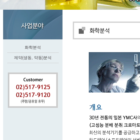
화학분석
제약(생동, 약동)분석