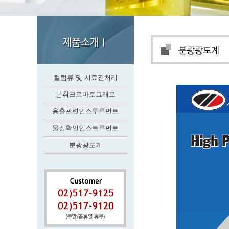
컬럼류 및 시료전처리
분취크로마토그래프
용출관련인스투루먼트
물질확인인스트루먼트
분광광도계